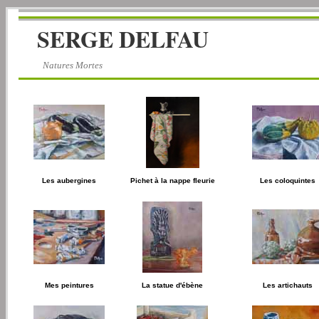
SERGE DELFAU
Natures Mortes
Les aubergines
Pichet à la nappe fleurie
Les coloquintes
Mes peintures
La statue d'ébène
Les artichauts