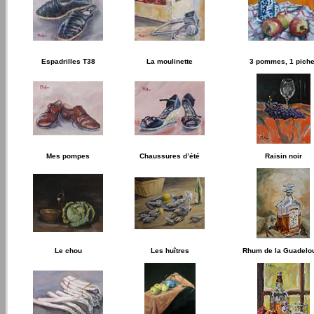
Espadrilles T38
La moulinette
3 pommes, 1 piche
Mes pompes
Chaussures d’été
Raisin noir
Le chou
Les huîtres
Rhum de la Guadelo