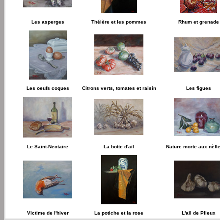
Les asperges
Théière et les pommes
Rhum et grenade
Les oeufs coques
Citrons verts, tomates et raisin
Les figues
Le Saint-Nectaire
La botte d'ail
Nature morte aux nèfle
Victime de l'hiver
La potiche et la rose
L'ail de Plieux